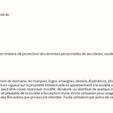
tué au :
 en matière de protection des données personnelles de ses clients, veuill
om de domaine, les marques, logos, enseignes, dessins, illustrations, pho
is en vigueur sur la propriété intellectuelle et appartiennent à la société o
 peut être copié, reproduit, modifié, dénaturé, ou distribué de quelque 
ite et préalable de la société à l’exception d’une stricte utilisation pour 
 à des fins autres que privées est interdite. Toute utilisation par autrui d