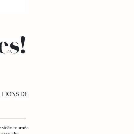
es!
LLIONS DE
e vidéo tournée
 » pour les