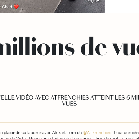
millions de vu
ELLE VIDÉO AVEC ATFRENCHIES ATTEINT LES 6 MI
VUES
un plaisir de collaborer avec Alex et Tom de
@ATFrenchies
. Leur dernièr
ique de Victor Hugo sur le thème de la prononciation du mot « croissant